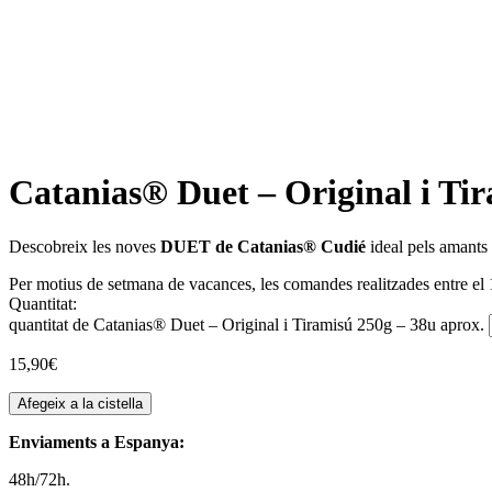
Catanias® Duet – Original i Tir
Descobreix les noves
DUET de Catanias® Cudié
ideal pels amants
Per motius de setmana de vacances, les comandes realitzades entre el 1
Quantitat:
quantitat de Catanias® Duet – Original i Tiramisú 250g – 38u aprox.
15,90
€
Afegeix a la cistella
Enviaments a Espanya:
48h/72h.