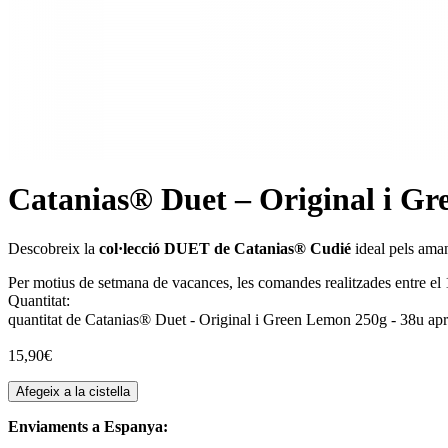
Catanias® Duet – Original i Gr
Descobreix la
col·lecció DUET de Catanias® Cudié
ideal pels ama
Per motius de setmana de vacances, les comandes realitzades entre el 1
Quantitat:
quantitat de Catanias® Duet - Original i Green Lemon 250g - 38u ap
15,90
€
Afegeix a la cistella
Enviaments a Espanya: