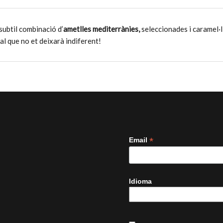
 subtil combinació d’
ametlles mediterrànies,
seleccionades i caramel·
al que no et deixarà indiferent!
*
Email
Idioma