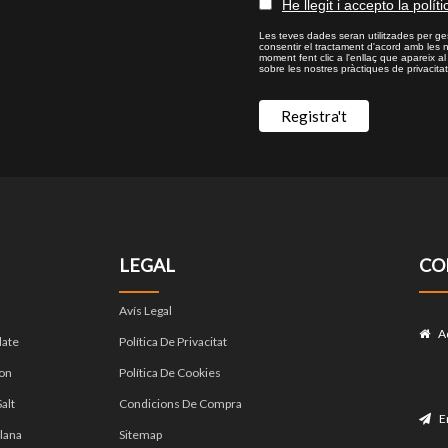
He llegit i accepto la políti
Les teves dades seran utilitzades per ges
consentir el tractament d'acord amb les 
moment fent clic a l'enllaç que apareix a
sobre les nostres pràctiques de privacitat,
LEGAL
CO
Avís Legal
A
late
Política De Privacitat
on
Política De Cookies
alt
Condicions De Compra
E
lana
Sitemap