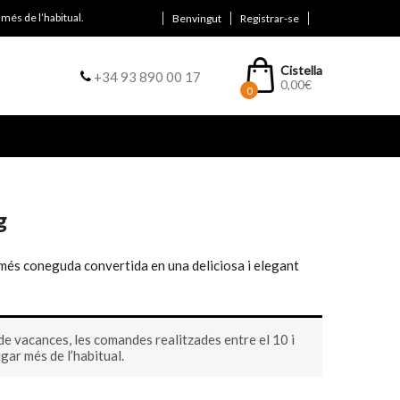
més de l’habitual.
Benvingut
Registrar-se
Cistella
+34 93 890 00 17
0,00
€
0
g
més coneguda convertida en una deliciosa i elegant
e vacances, les comandes realitzades entre el 10 i
gar més de l’habitual.