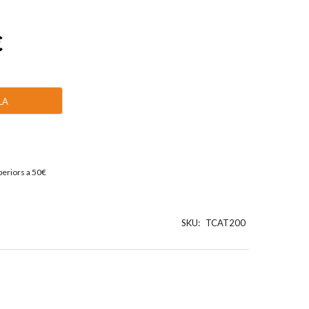
€
LA
eriors a 50€
SKU:
TCAT200