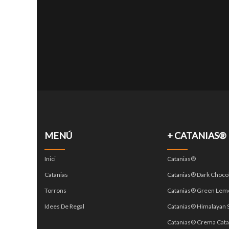
MENÚ
+ CATANIAS®
Inici
Catanias®
Catanias
Catanias® Dark Choco
Torrons
Catanias® Green Lem
Idees De Regal
Catanias® Himalayan S
Catanias® Crema Cata