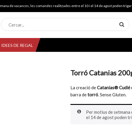
mana de vacances, les comandes realitzades entre el 10 i el 14 de agost poden trigar 
IDEES DE REGAL
Torró Catanias 200
La creació de
Catanias® Cudié
barra de
torró
. Sense Gluten.
Per motius de setmana d
el 14 de agost poden tri