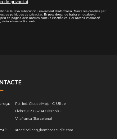
ca de privacitat
tionar la teva subscripció i enviament d'informació. Marca les caselles per
nostres
polítiques de privacitat
. Et pots donar de baixa en qualsevol
l peu de pàgina dels nostres correus electrònics. Per obtenir informació
 visita el nostre lloc web.
NTACTE
dreça:
Pol. Ind. Clot de Moja - C. Ull de
Llebre, 39, 08734 Olèrdola -
Vilafranca (Barcelona)
mail:
atencioclient@bombonscudie.com