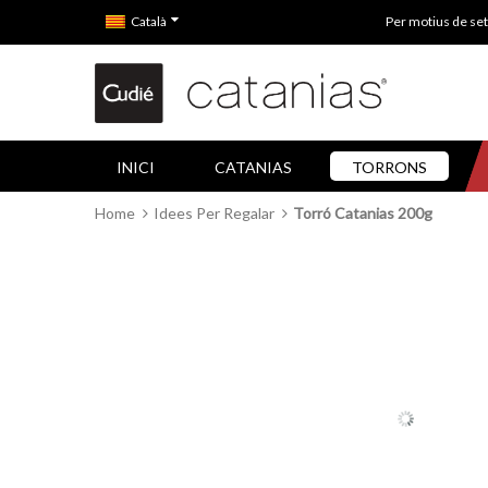
Català
Per motius de set
INICI
CATANIAS
TORRONS
Home
Idees Per Regalar
Torró Catanias 200g