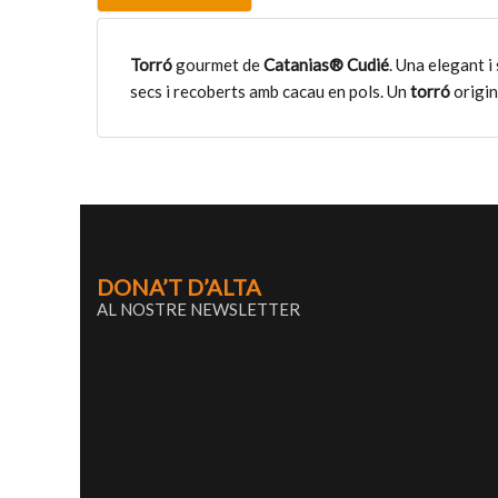
Torró
gourmet de
Catanias® Cudié
. Una elegant i
secs i recoberts amb cacau en pols. Un
torró
origin
DONA’T D’ALTA
AL NOSTRE NEWSLETTER