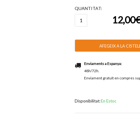
QUANTITAT:
quantitat
12,00
de
Torró
Catanias
200g
AFEGEIX A LA CISTEL
Enviaments a Espanya:
48h/72h.
Enviament gratuït en compres sup
Disponibilitat:
En Estoc