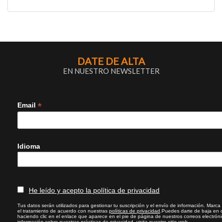
DATE DE ALTA
EN NUESTRO NEWSLETTER
*
Email
Idioma
He leído y acepto la política de privacidad
Tus datos serán utilizados para gestionar tu suscripción y el envío de información. Marca l
el tratamiento de acuerdo con nuestras
políticas de privacidad
.Puedes darte de baja en 
haciendo clic en el enlace que aparece en el pie de página de nuestros correos electrón
información sobre nuestras prácticas de privacidad, visita nuestro sitio web.